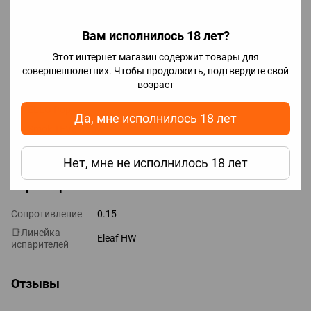
ELLO S;
ELLO TS;
Вам исполнилось 18 лет?
ELLO Duro;
Этот интернет магазин содержит товары для
ELLO VATE;
совершеннолетних. Чтобы продолжить, подтвердите свой
возраст
ELLO Rotor;
ELLO Pop;
Да, мне исполнилось 18 лет
Smok TFV8 Baby.
И другие.
Нет, мне не исполнилось 18 лет
Характеристики
Сопротивление
0.15
📑Линейка
Eleaf HW
испарителей
Отзывы