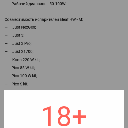
Рабочий диапазон - 50-100W.
Совместимость испарителей Eleaf HW - M:
iJust NexGen;
iJust 3;
iJust 3 Pro;
iJust 21700;
iKonn 220 W kit;
Pico 85 W kit;
Pico 100 W kit;
Pico S kit;
Nowos kit;
Tessera kit;
18+
ELLO;
ELLO Mini;
ELLO T;