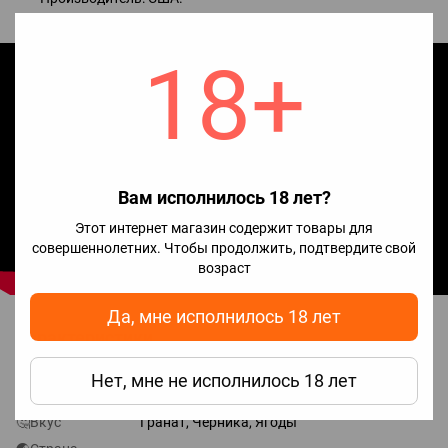
18+
Вам исполнилось 18 лет?
Этот интернет магазин содержит товары для
совершеннолетних. Чтобы продолжить, подтвердите свой
возраст
Да, мне исполнилось 18 лет
Характеристики
Нет, мне не исполнилось 18 лет
🚬🍪🍒Тип
🥭Тропические, 🍒Фруктово-ягодные
вкуса
🤔Вкус
Гранат, Черника, Ягоды