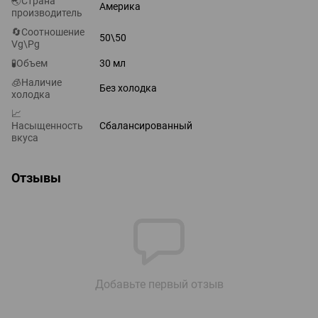
🌏Страна
Америка
производитель
🔄Соотношение
50\50
Vg\Pg
🧪Объем
30 мл
🧊Наличие
Без холодка
холодка
📈
Насыщенность
Сбалансированный
вкуса
Отзывы
Добавьте первый отзыв