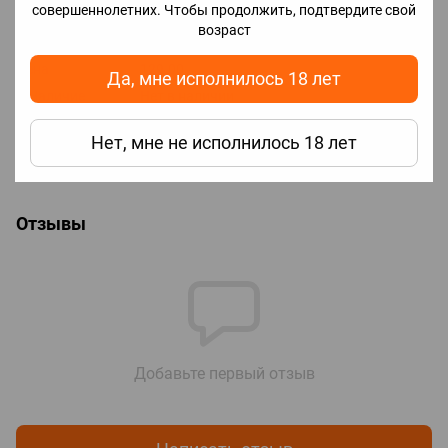
совершеннолетних. Чтобы продолжить, подтвердите свой
Характеристики
возраст
Цена
129.00
Да, мне исполнилось 18 лет
✅Наличие
Нет в наличии
🔖Бренд
Lost Vape
Нет, мне не исполнилось 18 лет
📑Линейка
Lost Vape Ursa
картриджей
Отзывы
Добавьте первый отзыв