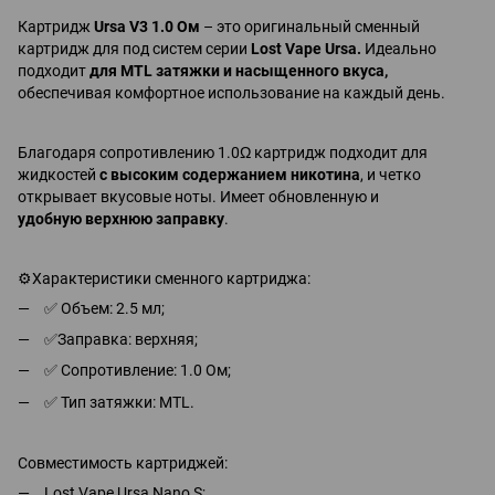
Картридж
Ursa V3 1.0 Ом
– это оригинальный сменный
картридж для под систем серии
Lost Vape Ursa.
Идеально
подходит
для MTL затяжки и насыщенного вкуса
,
обеспечивая комфортное использование на каждый день.
Благодаря сопротивлению 1.0Ω картридж подходит для
жидкостей
с высоким содержанием никотина
, и четко
открывает вкусовые ноты. Имеет обновленную и
удобную верхнюю заправку
.
⚙Характеристики сменного картриджа:
✅ Объем: 2.5 мл;
✅Заправка: верхняя;
✅ Сопротивление: 1.0 Ом;
✅ Тип затяжки: MTL.
Совместимость картриджей:
Lost Vape Ursa Nano S;