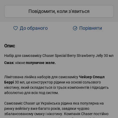
Повідомити, коли з'явиться
До обраного
Порівняти
Опис
Набір для самозамісу Chaser Special Berry Strawberry Jelly 30 мл
Смак
: ніжне
полуничне желе.
Лімітована лінійка наборів для самозамісу
Чейзер Спешл
Беррі
30 мл, це конструктор рідини на основі сольового
нікотину, який складається із трьох компонентів і підходить
абсолютно для всіх под систем.
Самозаміс Chaser це Українська рідина яка популярна на
ринку вейпінгу вже багато років, завдяки чудово
збалансованому смаку і нікотину. Компанія Chaser постійно