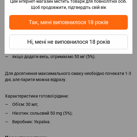
1. У флакон ароматизатором залити гліцерин та нікобустер (за
Цей інтернет-магазин містить товари для повнолітніх осіб.
потреби), і добре збовтати.
Щоб продовжити, підтвердіть свій вік
2. Насолоджуватися смаком рідини.
Так, мені виповнилося 18 років
Примітка!
Додавання нікобустеру:
якщо не додати нікобустер отримаємо 0 мг, без нікотину;
Ні, мені не виповнилося 18 років
якщо додати половину, отримаємо 25 мг (2.5%);
якщо додати весь, отримаємо 50 мг (5%).
Для досягнення максимального смаку необхідно почекати 1-3
дні, але парити можна відразу.
Характеристики готової рідини:
Об'єм: 30 мл;
Нікотин: сольовий 50 mg (5%);
Виробник: Україна.