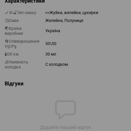
Характеристики
🚬🍪🍒Тип смаку
🍬Жуйки, желейки, цукерки
🤔Смак
Желейки, Полуниця
🌏Країна
Україна
виробник
🔄Співвідношення
50\50
Vg\Pg
🧪Об`єм
30 мл
🧊Наявність
С холодком
холодка
Відгуки
Додайте перший відгук